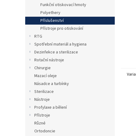
n
Funkční otiskovací hmoty
e
Polyethery
l
Příslušenství
Přístroje pro otiskování
RTG
Spotřební materiál a hygiena
Dezinfekce a sterilizace
Rotační nástroje
Chirurgie
Varia
Mazací oleje
Násadce a turbínky
Sterilizace
Nástroje
Profylaxe a bělení
Přístroje
Různé
Ortodoncie