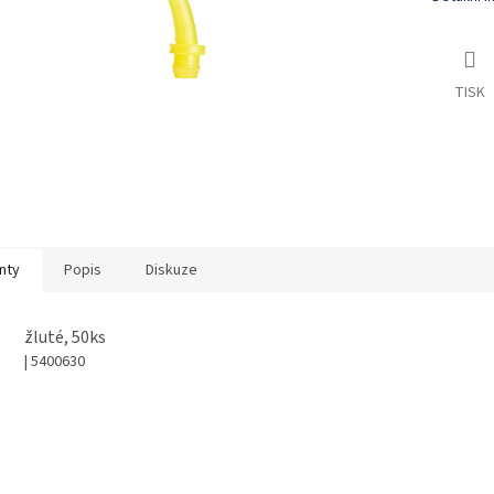
TISK
nty
Popis
Diskuze
žluté, 50ks
| 5400630