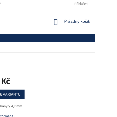
ANY OSOBNÍCH ÚDAJŮ
Přihlášení
NÁKUPNÍ
Prázdný košík
KOŠÍK
 Kč
E VARIANTU
 kanyly 4,2 mm.
informace