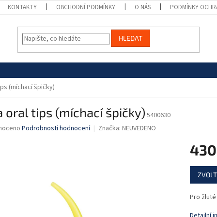
KONTAKTY
OBCHODNÍ PODMÍNKY
O NÁS
PODMÍNKY OCHR
HLEDAT
tips (míchací špičky)
a oral tips (míchací špičky)
5400630
né
noceno
Podrobnosti hodnocení
Značka:
NEUVEDENO
ní
430
u
Měrná
ZVOLT
cena:
ek.
Pro žluté
Detailní 