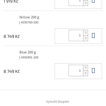
1 919 Kč
Yellow 200 g
| 4300760-200
Do 
8 749 Kč
Blue 200 g
| 4300491-200
Do 
8 749 Kč
Z
á
Vytvořil Shoptet
p