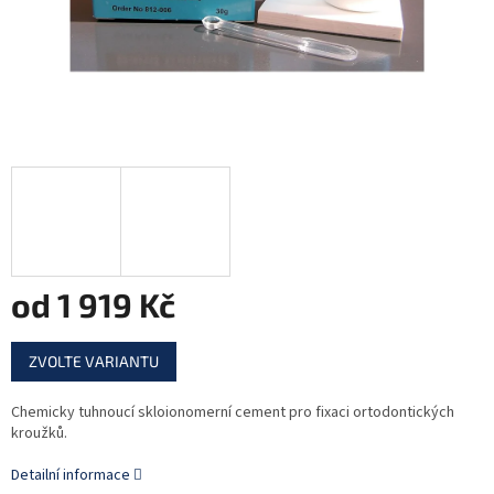
od
1 919 Kč
Měrná
ZVOLTE VARIANTU
cena:
Chemicky tuhnoucí skloionomerní cement pro fixaci ortodontických
kroužků.
Detailní informace