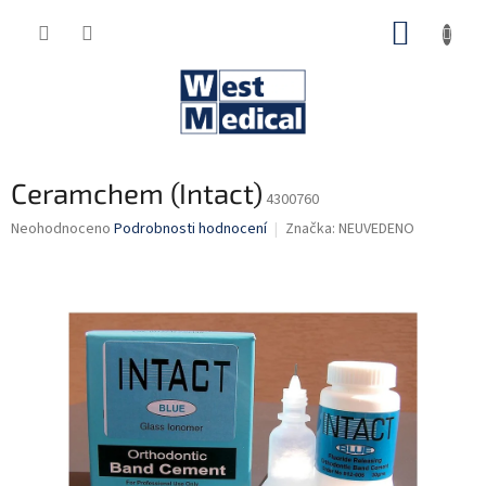
Přejít
NÁKUP
na
obsah
KOŠÍK
Ceramchem (Intact)
4300760
Průměrné
Neohodnoceno
Podrobnosti hodnocení
Značka:
NEUVEDENO
hodnocení
produktu
je
0,0
z
5
hvězdiček.