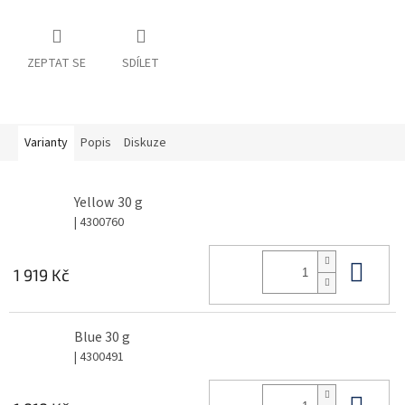
ZEPTAT SE
SDÍLET
Varianty
Popis
Diskuze
Yellow 30 g
| 4300760
Do 
1 919 Kč
Blue 30 g
| 4300491
Do 