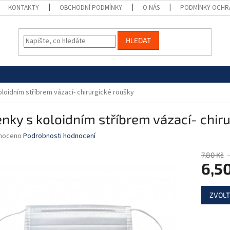
KONTAKTY
OBCHODNÍ PODMÍNKY
O NÁS
PODMÍNKY OCHR
HLEDAT
loidním stříbrem vázací- chirurgické roušky
nky s koloidním stříbrem vázací- chir
né
noceno
Podrobnosti hodnocení
ní
u
7,80 Kč
6,5
Měrná
ZVOLT
cena:
ek.