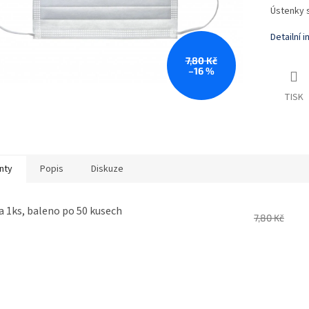
Ústenky s
Detailní 
7,80 Kč
–16 %
TISK
nty
Popis
Diskuze
a 1ks, baleno po 50 kusech
7,80 Kč