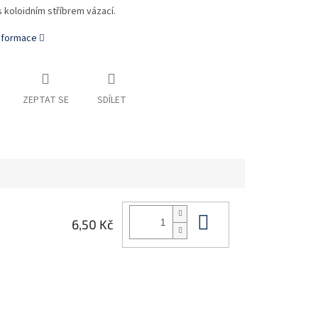
 koloidním stříbrem vázací.
informace
ZEPTAT SE
SDÍLET
Do košíku
6,50 Kč