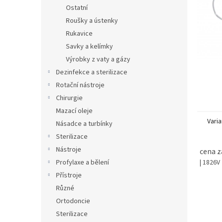
n
Ostatní
e
Roušky a ústenky
l
Rukavice
Savky a kelímky
Výrobky z vaty a gázy
Dezinfekce a sterilizace
Rotační nástroje
Chirurgie
Mazací oleje
Varia
Násadce a turbínky
Sterilizace
Nástroje
cena z
| 1826V
Profylaxe a bělení
Přístroje
Různé
Ortodoncie
Sterilizace