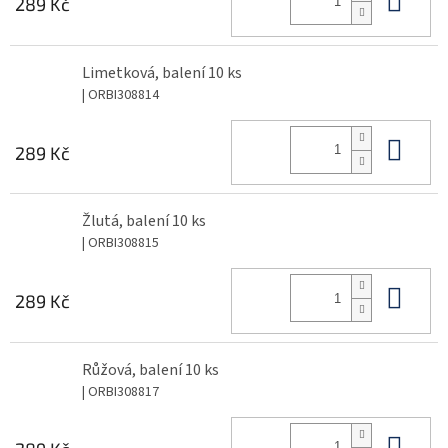
289 Kč
Limetková, balení 10 ks
| ORBI308814
Do 
289 Kč
Žlutá, balení 10 ks
| ORBI308815
Do 
289 Kč
Růžová, balení 10 ks
| ORBI308817
Do 