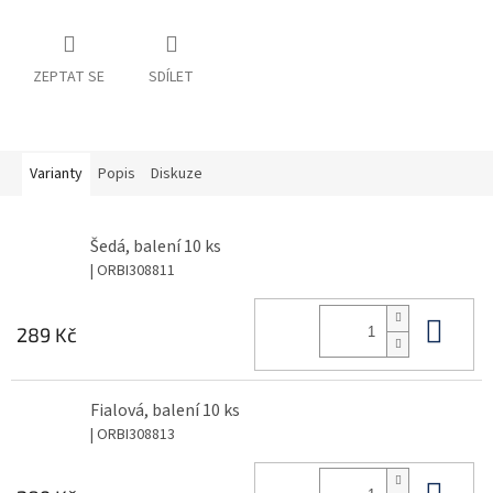
ZEPTAT SE
SDÍLET
Varianty
Popis
Diskuze
Šedá, balení 10 ks
| ORBI308811
Do 
289 Kč
Fialová, balení 10 ks
| ORBI308813
Do 