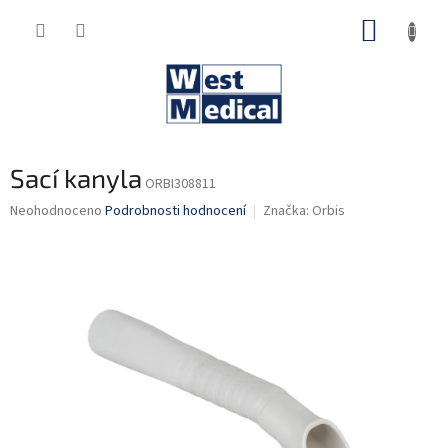
Přejít
NÁKUP
na
obsah
KOŠÍK
Sací kanyla
ORBI308811
Průměrné
Neohodnoceno
Podrobnosti hodnocení
Značka:
Orbis
hodnocení
produktu
je
0,0
z
5
hvězdiček.