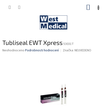
Přejít
NÁKUP
na
obsah
KOŠÍK
Tubliseal EWT Xpress
53031T
Průměrné
Neohodnoceno
Podrobnosti hodnocení
Značka:
NEUVEDENO
hodnocení
produktu
je
0,0
z
5
hvězdiček.