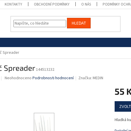
KONTAKTY
OBCHODNÍ PODMÍNKY
O NÁS
PODMÍNKY OCHR
HLEDAT
ič Spreader
č Spreader
144513232
Průměrné
Neohodnoceno
Podrobnosti hodnocení
Značka:
MEDIN
hodnocení
produktu
55 
je
0,0
Měrná
z
ZVOLT
cena:
5
hvězdiček.
Hladká ku