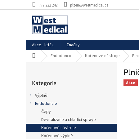
Přejít
777 222 242
plzen@westmedical.cz
na
obsah
Akce - leták
Značky
Domů
Endodoncie
Kořenové nástroje
Pln
P
Plni
o
Přeskočit
s
Kategorie
kategorie
Akce
t
r
Výplně
a
Endodoncie
n
Čepy
n
í
Devitalizace a chladící spraye
p
Kořenové nástroje
a
Kořenové výplně