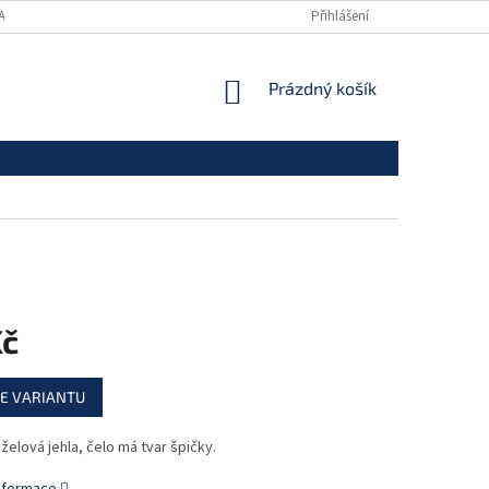
ANY OSOBNÍCH ÚDAJŮ
Přihlášení
NÁKUPNÍ
Prázdný košík
KOŠÍK
Kč
E VARIANTU
želová jehla, čelo má tvar špičky.