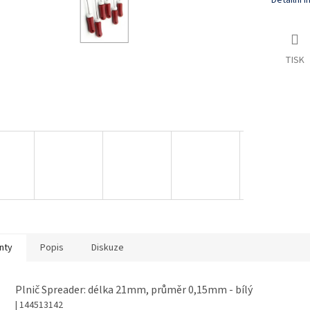
Detailní 
TISK
nty
Popis
Diskuze
Plnič Spreader: délka 21mm, průměr 0,15mm - bílý
| 144513142