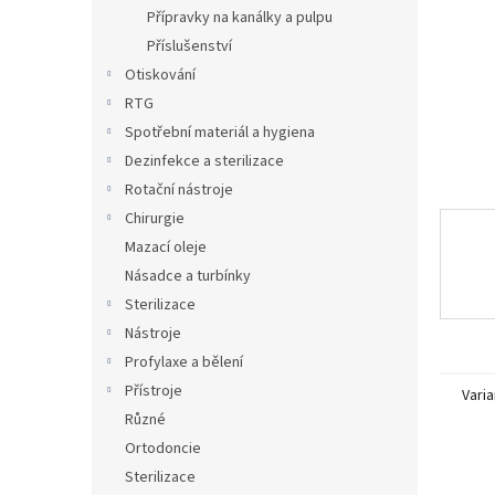
n
Přípravky na kanálky a pulpu
e
Příslušenství
l
Otiskování
RTG
Spotřební materiál a hygiena
Dezinfekce a sterilizace
Rotační nástroje
Chirurgie
Mazací oleje
Násadce a turbínky
Sterilizace
Nástroje
Profylaxe a bělení
Přístroje
Varia
Různé
Ortodoncie
Sterilizace