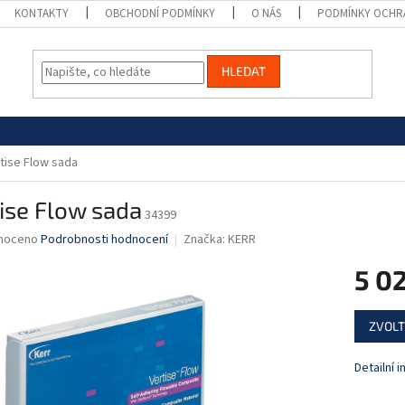
KONTAKTY
OBCHODNÍ PODMÍNKY
O NÁS
PODMÍNKY OCHR
HLEDAT
tise Flow sada
ise Flow sada
34399
né
noceno
Podrobnosti hodnocení
Značka:
KERR
ní
5 0
u
Měrná
ZVOLT
cena:
ek.
Detailní 