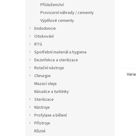
n
Příslušenství
e
Provizorní náhrady / cementy
l
Výplňové cementy
Endodoncie
Otiskování
RTG
Spotřební materiál a hygiena
Dezinfekce a sterilizace
Rotační nástroje
Varia
Chirurgie
Mazací oleje
Násadce a turbínky
Sterilizace
Nástroje
Profylaxe a bělení
Přístroje
Různé