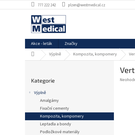
Přejít
777 222 242
plzen@westmedical.cz
na
obsah
Akce - leták
Značky
Domů
Výplně
Kompozita, kompomery
Ver
P
Vert
o
Přeskočit
s
Průměr
Neohod
Kategorie
kategorie
t
hodnoce
r
produkt
Výplně
a
je
Amalgámy
0,0
n
z
Fixační cementy
n
5
í
Kompozita, kompomery
hvězdič
p
Leptadla a bondy
a
Podložkové materiály