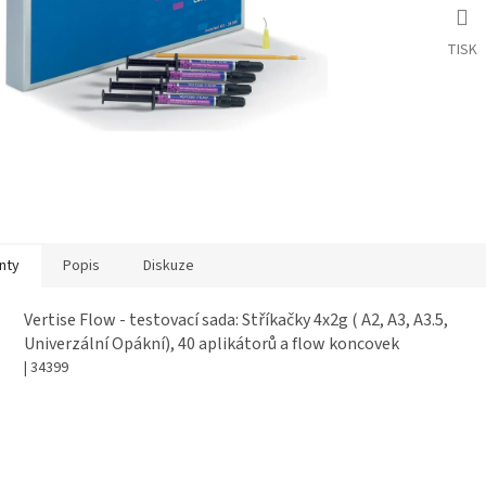
TISK
nty
Popis
Diskuze
Vertise Flow - testovací sada: Stříkačky 4x2g ( A2, A3, A3.5,
Univerzální Opákní), 40 aplikátorů a flow koncovek
| 34399