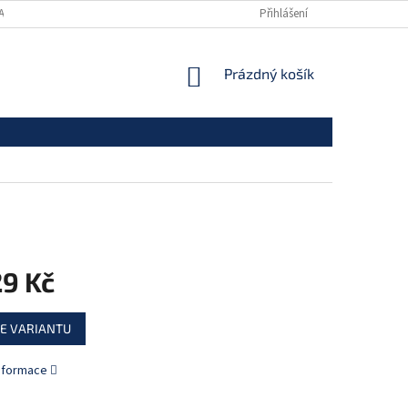
ANY OSOBNÍCH ÚDAJŮ
Přihlášení
NÁKUPNÍ
Prázdný košík
KOŠÍK
29 Kč
E VARIANTU
informace