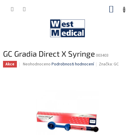
Přejít
NÁKUP
na
obsah
KOŠÍK
GC Gradia Direct X Syringe
003403
Průměrné
Neohodnoceno
Podrobnosti hodnocení
Značka:
GC
Akce
hodnocení
produktu
je
0,0
z
5
hvězdiček.