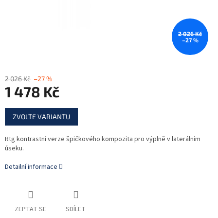
2 026 Kč
–27 %
2 026 Kč
–27 %
1 478 Kč
Měrná
ZVOLTE VARIANTU
cena:
Rtg kontrastní verze špičkového kompozita pro výplně v laterálním
úseku.
Detailní informace
ZEPTAT SE
SDÍLET