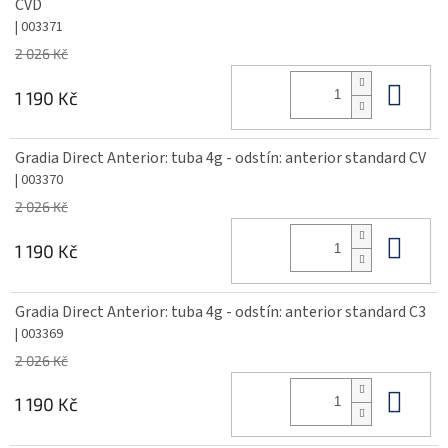
CVD
| 003371
2 026 Kč
Do 
1 190 Kč
Gradia Direct Anterior: tuba 4g - odstín: anterior standard CV
| 003370
2 026 Kč
Do 
1 190 Kč
Gradia Direct Anterior: tuba 4g - odstín: anterior standard C3
| 003369
2 026 Kč
Do 
1 190 Kč