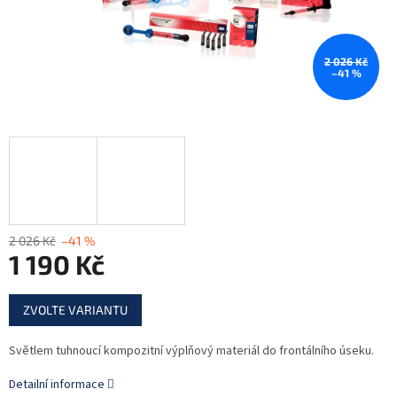
2 026 Kč
–41 %
2 026 Kč
–41 %
1 190 Kč
Měrná
ZVOLTE VARIANTU
cena:
Světlem tuhnoucí kompozitní výplňový materiál do frontálního úseku.
Detailní informace