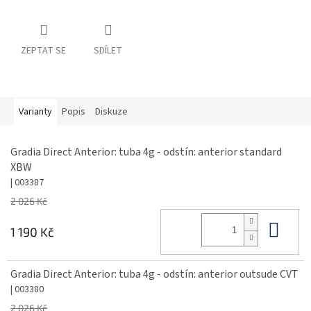
ZEPTAT SE
SDÍLET
Varianty
Popis
Diskuze
Gradia Direct Anterior: tuba 4g - odstín: anterior standard
XBW
| 003387
2 026 Kč
Do 
1 190 Kč
Gradia Direct Anterior: tuba 4g - odstín: anterior outsude CVT
| 003380
2 026 Kč