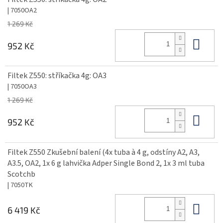
| 7050OA2
1 269 Kč
Do 
952 Kč
Filtek Z550: stříkačka 4g: OA3
| 7050OA3
1 269 Kč
Do 
952 Kč
Filtek Z550 Zkušební balení (4x tuba à 4 g, odstíny A2, A3,
A3.5, OA2, 1x 6 g lahvička Adper Single Bond 2, 1x 3 ml tuba
Scotchb
| 7050TK
Do 
6 419 Kč