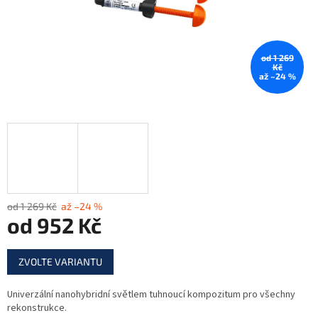
od 1 269
Kč
až –24 %
od 1 269 Kč
až –24 %
od
952 Kč
Měrná
ZVOLTE VARIANTU
cena:
Univerzální nanohybridní světlem tuhnoucí kompozitum pro všechny
rekonstrukce.