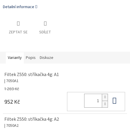
Detailní informace
ZEPTAT SE
SDÍLET
Varianty
Popis
Diskuze
Filtek Z550: stříkačka 4g: A1
| 7050A1
1 269 Kč
Do 
952 Kč
Filtek Z550: stříkačka 4g: A2
| 7050A2