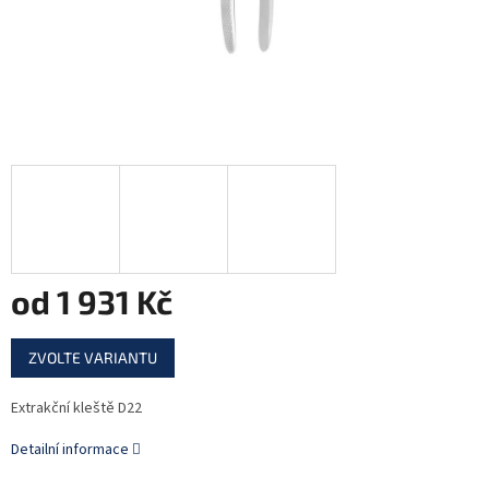
od
1 931 Kč
Měrná
ZVOLTE VARIANTU
cena:
Extrakční kleště D22
Detailní informace