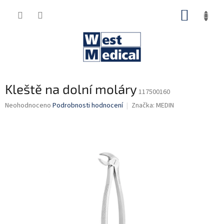
Přejít
NÁKUP
na
obsah
KOŠÍK
Kleště na dolní moláry
117500160
Průměrné
Neohodnoceno
Podrobnosti hodnocení
Značka:
MEDIN
hodnocení
produktu
je
0,0
z
5
hvězdiček.