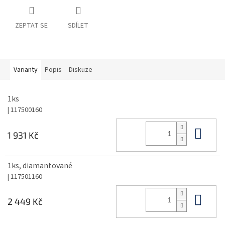
ZEPTAT SE
SDÍLET
Varianty
Popis
Diskuze
1ks
| 117500160
Do 
1 931 Kč
1ks, diamantované
| 117501160
Do 
2 449 Kč