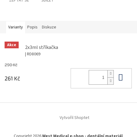
ZEPTAT SE
SDÍLET
Varianty
Popis
Diskuze
Akce
2x3ml stříkačka
| RD8069
290 Kč
Do 
261 Kč
Z
á
Vytvořil Shoptet
p
a
t
Copyright 2026
West Medical e-shop - dentální materiál
.