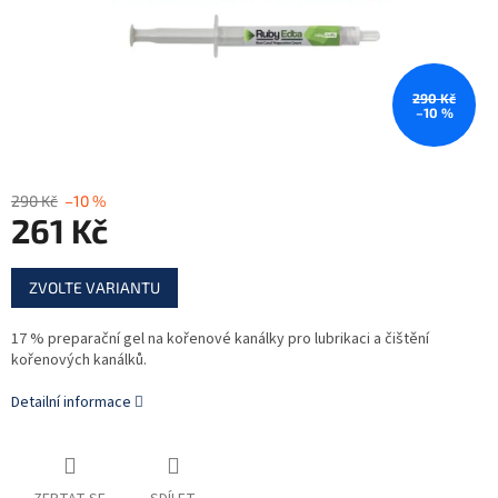
290 Kč
–10 %
290 Kč
–10 %
261 Kč
Měrná
ZVOLTE VARIANTU
cena:
17 % preparační gel na kořenové kanálky pro lubrikaci a čištění
kořenových kanálků.
Detailní informace