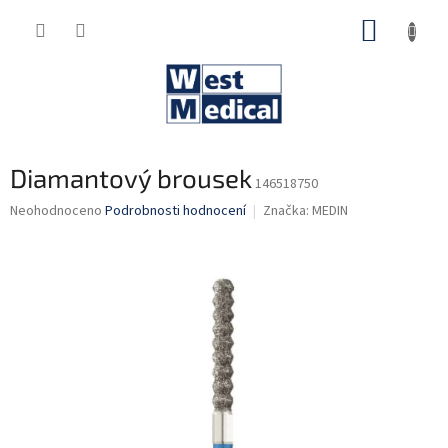
Přejít
NÁKUP
na
obsah
KOŠÍK
Diamantový brousek
146518750
Průměrné
Neohodnoceno
Podrobnosti hodnocení
Značka:
MEDIN
hodnocení
produktu
je
0,0
z
5
hvězdiček.