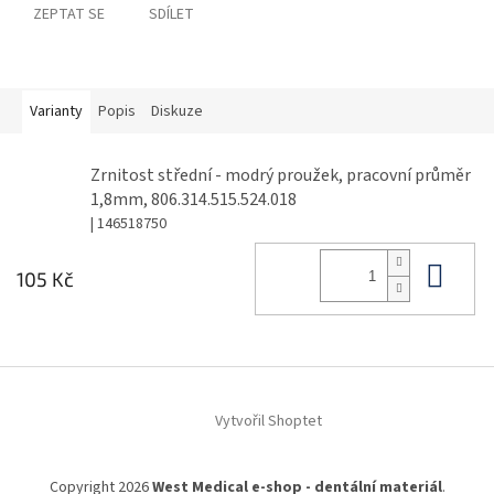
ZEPTAT SE
SDÍLET
Varianty
Popis
Diskuze
Zrnitost střední - modrý proužek, pracovní průměr
1,8mm, 806.314.515.524.018
| 146518750
Do 
105 Kč
Z
á
Vytvořil Shoptet
p
a
t
Copyright 2026
West Medical e-shop - dentální materiál
.