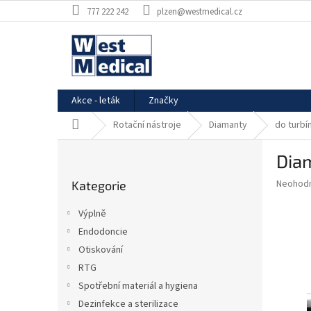
Přejít
777 222 242
plzen@westmedical.cz
na
obsah
Akce - leták
Značky
Domů
Rotační nástroje
Diamanty
do turbí
P
Dia
o
Přeskočit
s
Průměr
Neohod
Kategorie
kategorie
t
hodnoce
r
produkt
Výplně
a
je
Endodoncie
0,0
n
z
Otiskování
n
5
í
RTG
hvězdič
p
Spotřební materiál a hygiena
a
Dezinfekce a sterilizace