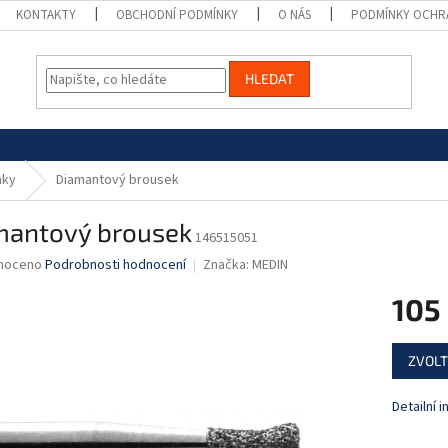
KONTAKTY
OBCHODNÍ PODMÍNKY
O NÁS
PODMÍNKY OCHR
HLEDAT
nky
Diamantový brousek
mantový brousek
146515051
né
noceno
Podrobnosti hodnocení
Značka:
MEDIN
ní
105
u
Měrná
ZVOLT
cena:
ek.
Detailní 