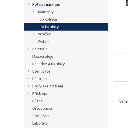
n
Rotační nástroje
e
Diamanty
l
do kolínka
do turbínky
Vrtáčky
Ostatní
Chirurgie
Mazací oleje
Násadce a turbínky
Sterilizace
Nástroje
Profylaxe a bělení
Přístroje
Různé
Varia
Ortodoncie
Sterilizace
Laboratoř