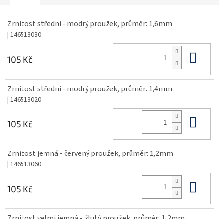
Zrnitost střední - modrý proužek, průměr: 1,6mm
| 146513030
Do 
105 Kč
Zrnitost střední - modrý proužek, průměr: 1,4mm
| 146513020
Do 
105 Kč
Zrnitost jemná - červený proužek, průměr: 1,2mm
| 146513060
Do 
105 Kč
Zrnitost velmi jemná - žlutý proužek, průměr: 1,2mm