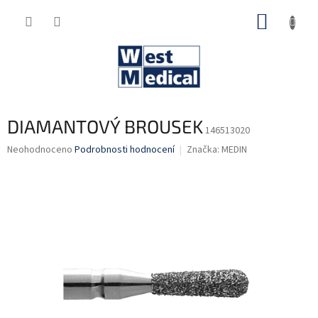
Přejít
NÁKUP
na
obsah
KOŠÍK
DIAMANTOVÝ BROUSEK
146513020
Průměrné
Neohodnoceno
Podrobnosti hodnocení
Značka:
MEDIN
hodnocení
produktu
je
0,0
z
5
hvězdiček.