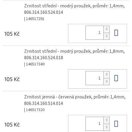
Zrnitost střední - modrý proužek, průměr: 1,4mm,
806.314.160.524.014
| 146517291
Do 
105 Kč
Zrnitost střední - modrý proužek, průměr: 1,8mm,
806.314.160.524.018
| 146517340
Do 
105 Kč
Zrnitost jemná - červená proužek, průměr: 1,4mm,
806.314.160.514.014
| 146517320
Do 
105 Kč