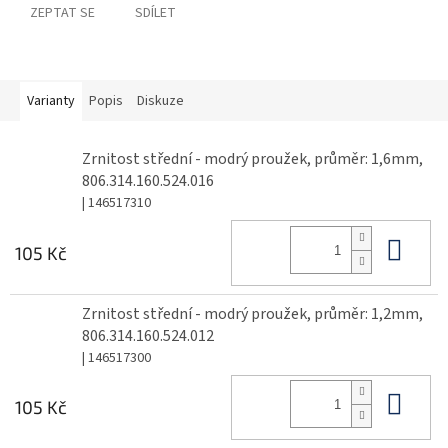
ZEPTAT SE
SDÍLET
Varianty
Popis
Diskuze
Zrnitost střední - modrý proužek, průměr: 1,6mm,
806.314.160.524.016
| 146517310
Do 
105 Kč
Zrnitost střední - modrý proužek, průměr: 1,2mm,
806.314.160.524.012
| 146517300
Do 
105 Kč