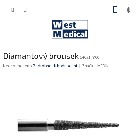
Přejít
NÁKUP
na
obsah
KOŠÍK
Diamantový brousek
146517300
Průměrné
Neohodnoceno
Podrobnosti hodnocení
Značka:
MEDIN
hodnocení
produktu
je
0,0
z
5
hvězdiček.