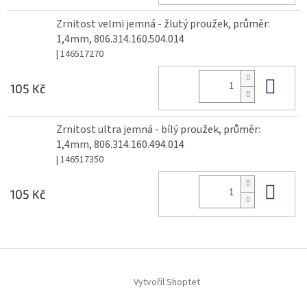
Zrnitost velmi jemná - žlutý proužek, průměr:
1,4mm, 806.314.160.504.014
| 146517270
Do 
105 Kč
Zrnitost ultra jemná - bílý proužek, průměr:
1,4mm, 806.314.160.494.014
| 146517350
Do 
105 Kč
Z
á
Vytvořil Shoptet
p
a