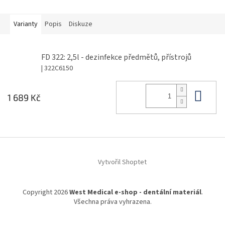
Varianty
Popis
Diskuze
FD 322: 2,5l - dezinfekce předmětů, přístrojů
| 322C6150
Do 
1 689 Kč
Z
á
Vytvořil Shoptet
p
a
t
Copyright 2026
West Medical e-shop - dentální materiál
.
í
Všechna práva vyhrazena.