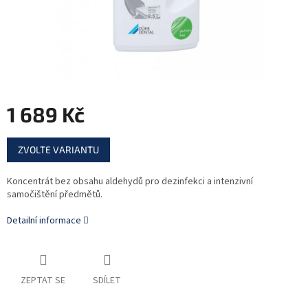
1 689 Kč
Měrná
ZVOLTE VARIANTU
cena:
Koncentrát bez obsahu aldehydů pro dezinfekci a intenzivní
samočištění předmětů.
Detailní informace
ZEPTAT SE
SDÍLET