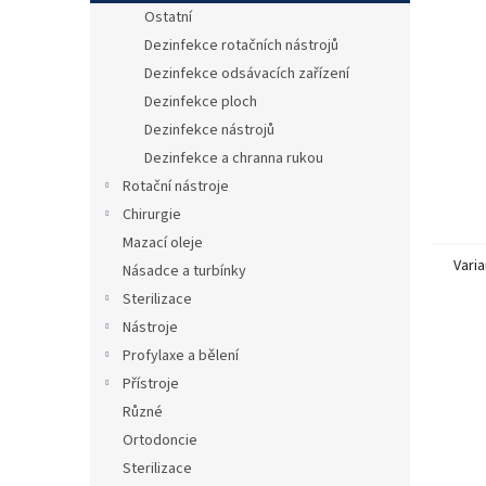
n
Ostatní
e
Dezinfekce rotačních nástrojů
l
Dezinfekce odsávacích zařízení
Dezinfekce ploch
Dezinfekce nástrojů
Dezinfekce a chranna rukou
Rotační nástroje
Chirurgie
Mazací oleje
Varia
Násadce a turbínky
Sterilizace
Nástroje
Profylaxe a bělení
Přístroje
Různé
Ortodoncie
Sterilizace