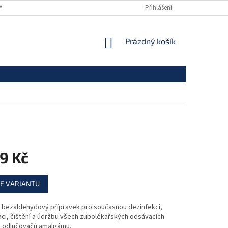
ANY OSOBNÍCH ÚDAJŮ
Přihlášení
NÁKUPNÍ
Prázdný košík
KOŠÍK
9 Kč
E VARIANTU
 bezaldehydový přípravek pro současnou dezinfekci,
ci, čištění a údržbu všech zubolékařských odsávacích
 a odlučovačů amalgámu.