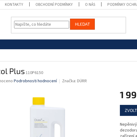
KONTAKTY
OBCHODNÍ PODMÍNKY
O NÁS
PODMÍNKY OCHR
HLEDAT
ol Plus
110P6150
né
noceno
Podrobnosti hodnocení
Značka:
DÜRR
ní
1 99
u
Měrná
ZVOLT
cena:
ek.
Nepěnivý
dezodora
zařízení