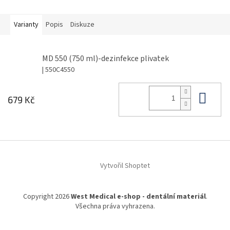
Varianty
Popis
Diskuze
MD 550 (750 ml)-dezinfekce plivatek
| 550C4550
Do 
679 Kč
Z
á
Vytvořil Shoptet
p
a
t
Copyright 2026
West Medical e-shop - dentální materiál
.
í
Všechna práva vyhrazena.