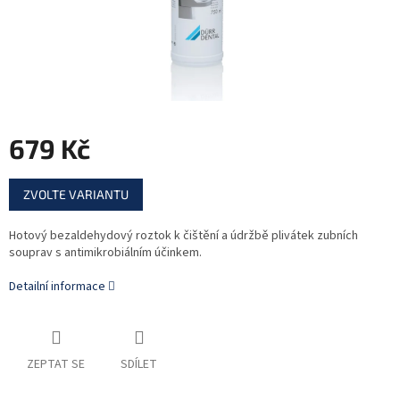
679 Kč
Měrná
ZVOLTE VARIANTU
cena:
Hotový bezaldehydový roztok k čištění a údržbě plivátek zubních
souprav s antimikrobiálním účinkem.
Detailní informace
ZEPTAT SE
SDÍLET