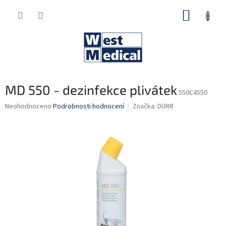
Přejít
NÁKUP
na
obsah
KOŠÍK
MD 550 - dezinfekce plivátek
550C4550
Průměrné
Neohodnoceno
Podrobnosti hodnocení
Značka:
DÜRR
hodnocení
produktu
je
0,0
z
5
hvězdiček.