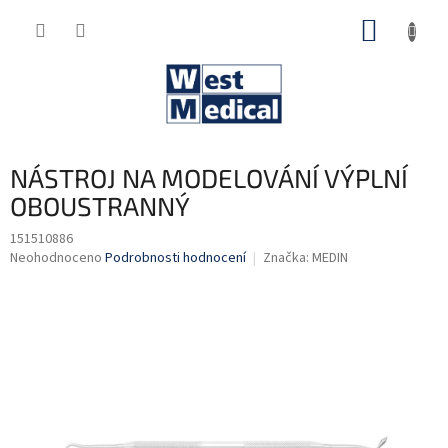
Přejít
NÁKUP
na
obsah
KOŠÍK
NÁSTROJ NA MODELOVÁNÍ VÝPLNÍ
OBOUSTRANNÝ
151510886
Průměrné
Neohodnoceno
Podrobnosti hodnocení
Značka:
MEDIN
hodnocení
produktu
je
0,0
z
5
hvězdiček.