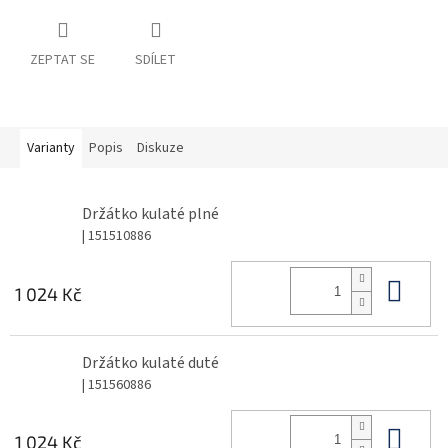
ZEPTAT SE
SDÍLET
Varianty
Popis
Diskuze
Držátko kulaté plné
| 151510886
Do 
1 024 Kč
Držátko kulaté duté
| 151560886
Do 
1 024 Kč