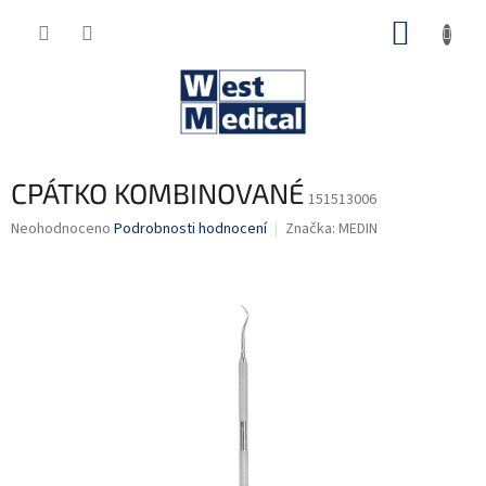
Přejít
NÁKUP
na
obsah
KOŠÍK
CPÁTKO KOMBINOVANÉ
151513006
Průměrné
Neohodnoceno
Podrobnosti hodnocení
Značka:
MEDIN
hodnocení
produktu
je
0,0
z
5
hvězdiček.