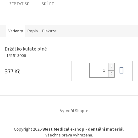
ZEPTAT SE
SDÍLET
Varianty
Popis
Diskuze
Držátko kulaté plné
| 151513006
Do 
377 Kč
Z
á
Vytvořil Shoptet
p
a
t
Copyright 2026
West Medical e-shop - dentální materiál
.
í
Všechna práva vyhrazena.