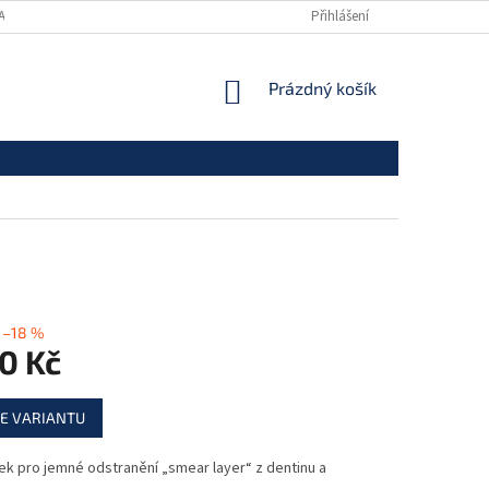
ANY OSOBNÍCH ÚDAJŮ
Přihlášení
NÁKUPNÍ
Prázdný košík
KOŠÍK
–18 %
0 Kč
E VARIANTU
k pro jemné odstranění „smear layer“ z dentinu a