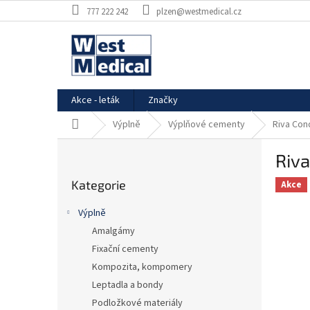
Přejít
777 222 242
plzen@westmedical.cz
na
obsah
Akce - leták
Značky
Domů
Výplně
Výplňové cementy
Riva Con
P
Riva
o
Přeskočit
s
Kategorie
kategorie
Akce
t
r
Výplně
a
Amalgámy
n
Fixační cementy
n
í
Kompozita, kompomery
p
Leptadla a bondy
a
Podložkové materiály