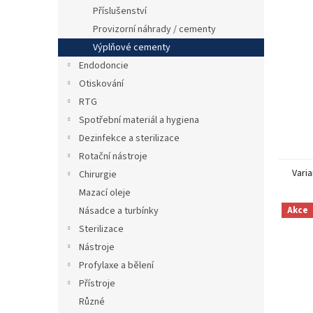
n
Příslušenství
e
Provizorní náhrady / cementy
l
Výplňové cementy
Endodoncie
Otiskování
RTG
Spotřební materiál a hygiena
Dezinfekce a sterilizace
Rotační nástroje
Varia
Chirurgie
Mazací oleje
Akce
Násadce a turbínky
Sterilizace
Nástroje
Profylaxe a bělení
Přístroje
Různé