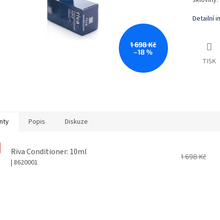
skloviny.
Detailní 
1 698 Kč
–18 %
TISK
nty
Popis
Diskuze
Riva Conditioner: 10ml
1 698 Kč
| 8620001